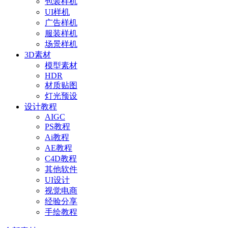
包装样机
UI样机
广告样机
服装样机
场景样机
3D素材
模型素材
HDR
材质贴图
灯光预设
设计教程
AIGC
PS教程
Ai教程
AE教程
C4D教程
其他软件
UI设计
视觉电商
经验分享
手绘教程