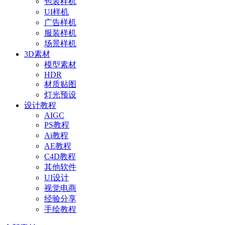
包装样机
UI样机
广告样机
服装样机
场景样机
3D素材
模型素材
HDR
材质贴图
灯光预设
设计教程
AIGC
PS教程
Ai教程
AE教程
C4D教程
其他软件
UI设计
视觉电商
经验分享
手绘教程