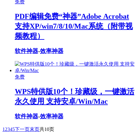
免费
PDF编辑免费“神器”Adobe Acrobat
支持XP/win7/8/10/Mac系统（附带视
频教程）
软件神器
-
效率神器
免费
WPS特供版10个！珍藏级，一键激活
永久使用 支持安卓/Win/Mac
软件神器
-
效率神器
1
2
3
4
5
下一页
末页
共10页