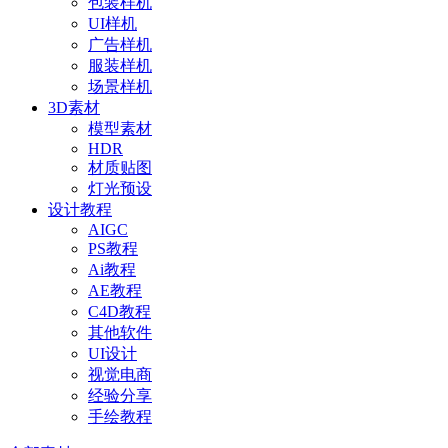
包装样机
UI样机
广告样机
服装样机
场景样机
3D素材
模型素材
HDR
材质贴图
灯光预设
设计教程
AIGC
PS教程
Ai教程
AE教程
C4D教程
其他软件
UI设计
视觉电商
经验分享
手绘教程