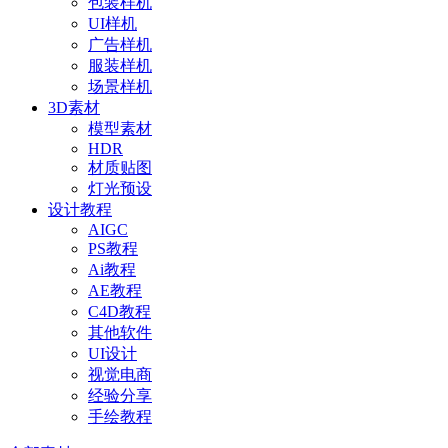
包装样机
UI样机
广告样机
服装样机
场景样机
3D素材
模型素材
HDR
材质贴图
灯光预设
设计教程
AIGC
PS教程
Ai教程
AE教程
C4D教程
其他软件
UI设计
视觉电商
经验分享
手绘教程