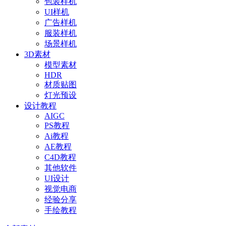
包装样机
UI样机
广告样机
服装样机
场景样机
3D素材
模型素材
HDR
材质贴图
灯光预设
设计教程
AIGC
PS教程
Ai教程
AE教程
C4D教程
其他软件
UI设计
视觉电商
经验分享
手绘教程