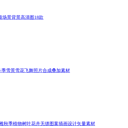
级场景背景高清图18款
张冬季雪景雪花飞舞照片合成叠加素材
优雅秋季植物树叶花卉无缝图案插画设计矢量素材