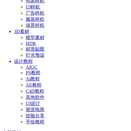
包装样机
UI样机
广告样机
服装样机
场景样机
3D素材
模型素材
HDR
材质贴图
灯光预设
设计教程
AIGC
PS教程
Ai教程
AE教程
C4D教程
其他软件
UI设计
视觉电商
经验分享
手绘教程