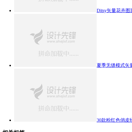
Ditsy矢量花卉图案集合 
夏季无缝模式矢
30款粉红色俏皮经典格子