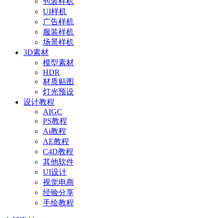
包装样机
UI样机
广告样机
服装样机
场景样机
3D素材
模型素材
HDR
材质贴图
灯光预设
设计教程
AIGC
PS教程
Ai教程
AE教程
C4D教程
其他软件
UI设计
视觉电商
经验分享
手绘教程