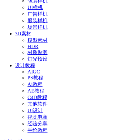
包装样机
UI样机
广告样机
服装样机
场景样机
3D素材
模型素材
HDR
材质贴图
灯光预设
设计教程
AIGC
PS教程
Ai教程
AE教程
C4D教程
其他软件
UI设计
视觉电商
经验分享
手绘教程