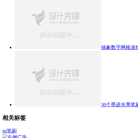
抽象数字网格波
30个墨迹水墨笔
相关标签
ps笔刷