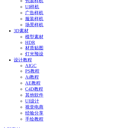
包装样机
UI样机
广告样机
服装样机
场景样机
3D素材
模型素材
HDR
材质贴图
灯光预设
设计教程
AIGC
PS教程
Ai教程
AE教程
C4D教程
其他软件
UI设计
视觉电商
经验分享
手绘教程