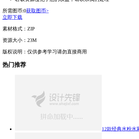
所需图币:
0
获取图币>
立即下载
素材格式：
ZIP
资源大小：
23M
版权说明：
仅供参考学习请勿直接商用
热门推荐
12款经典水粉水彩数字