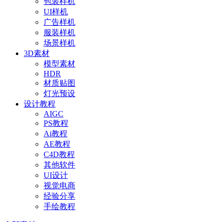
包装样机
UI样机
广告样机
服装样机
场景样机
3D素材
模型素材
HDR
材质贴图
灯光预设
设计教程
AIGC
PS教程
Ai教程
AE教程
C4D教程
其他软件
UI设计
视觉电商
经验分享
手绘教程