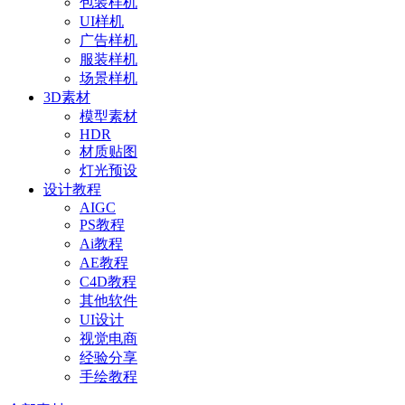
包装样机
UI样机
广告样机
服装样机
场景样机
3D素材
模型素材
HDR
材质贴图
灯光预设
设计教程
AIGC
PS教程
Ai教程
AE教程
C4D教程
其他软件
UI设计
视觉电商
经验分享
手绘教程