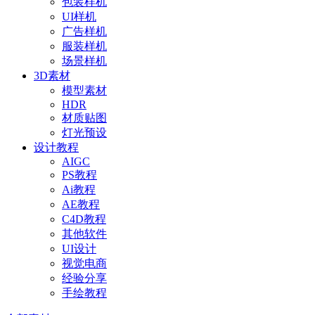
包装样机
UI样机
广告样机
服装样机
场景样机
3D素材
模型素材
HDR
材质贴图
灯光预设
设计教程
AIGC
PS教程
Ai教程
AE教程
C4D教程
其他软件
UI设计
视觉电商
经验分享
手绘教程