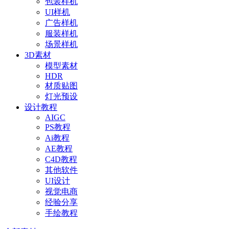
包装样机
UI样机
广告样机
服装样机
场景样机
3D素材
模型素材
HDR
材质贴图
灯光预设
设计教程
AIGC
PS教程
Ai教程
AE教程
C4D教程
其他软件
UI设计
视觉电商
经验分享
手绘教程